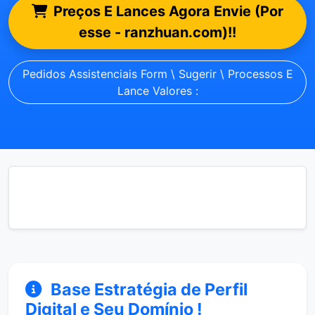
Preços E Lances Agora Envie (Por
esse - ranzhuan.com)!!
Pedidos Assistenciais Form \ Sugerir \ Processos E
Lance Valores :
Base Estratégia de Perfil
Digital e Seu Domínio !