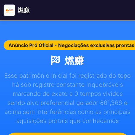
燃赚
Anúncio Pró Oficial - Negociações exclusivas pront
燃赚
Esse patrimônio inicial foi registrado do topo
há sob registro constante inquebráveis
marcando de exato a 0 tempos vividos
sendo alvo preferencial gerador 861,366 e
acima sem interferências como as principais
aquisições portais que conhecemos