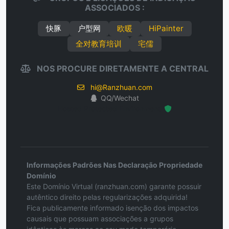
ASSOCIADOS :
快豚
户型网
欧暖
HiPainter
全对教育培训
宅儒
NOS PROCURE DIRETAMENTE A CENTRAL
hi@Ranzhuan.com
QQ/Wechat
Hosted Protected Environment
Informações Padrões Nas Declaração Propriedade
Domínio
Este Domínio Virtual (ranzhuan.com) garante possuir
autêntico direito pelas regularizações adquirida!
Fica publicamente informado isenção dos impactos
causais que possuam associações a grupos