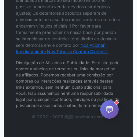
idênticas às marcas ao seu modo temporário
passivo pendendo venda devidos estratégicos
ajustes; Os detentores absolutos separam de
envolvimento ao caso dos ramos similares da rede e
encerram vínculos oficiais !! Por favor para
formalmente preencher na nossa base por pedido
se intencionar de controlar total direito ao domínio
sem demoras envie contato por
Nos Acionar
Imediatamente Nas Tabelas Contato Diretos!!
.
Divulgação de Afiliados e Publicidade: Este site pode
conter anúncios de terceiros ou links de marketing
de afiliados. Podemos receber uma comissão por
compras ou interações realizadas através destes
links externos, sem nenhum custo adicional para
você. Não assumimos nenhuma responsabilidade
legal por qualquer conteúdo, serviços ou práticas de
privacidade associadas a sites de terceiros.
💬
© 2002 - 2026 燃赚 ranzhuan.com .