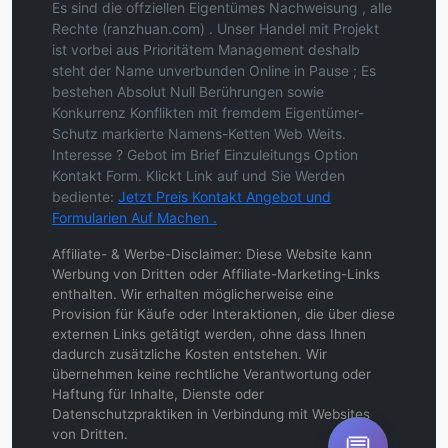
Es sind die offziellen Eigentümes Nachweisung , alle
Rechte (ranzhuan.com) . Unser Handel mit Projekt
ist vorbei aus Prioritätem Management deshalb
steht der Name unverbunden Online in Pause ; Es
bestehen Absolut Null Berührungen sowie
Konkurrenz Konflikten mit fremdem Eigentümer-
Schutz markierte Namens-Ketten Web Weits.
Interesse ? Gebot im Brief Einzuleitungs Option
Kontakt Form. Klickt Link auf und Sie Werden
bediente:
Jetzt Preis Kontakt Angebot und
Formularien Auf Machen .
Affiliate- & Werbe-Disclaimer: Diese Website kann
Werbung von Dritten oder Affiliate-Marketing-Links
enthalten. Wir erhalten möglicherweise eine
Provision für Käufe oder Interaktionen, die über diese
externen Links getätigt werden, ohne dass Ihnen
dadurch zusätzliche Kosten entstehen. Wir
übernehmen keine rechtliche Verantwortung oder
Haftung für Inhalte, Dienste oder
Datenschutzpraktiken in Verbindung mit Websites
von Dritten.
💬