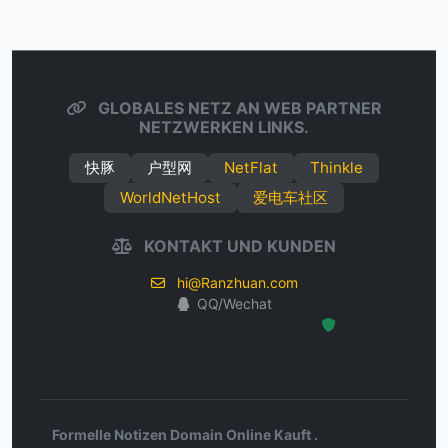
GLOBALES NETZ AN WEB PARTNER
NETZWERKEN LINKS.
快豚
户型网
NetFlat
Thinkle
WorldNetHost
爱电车社区
KONTAKT UND KUNDEN
hi@Ranzhuan.com
QQ/Wechat
Hosted Protected Environment
Formelle Notizen Domain Online Kauft .