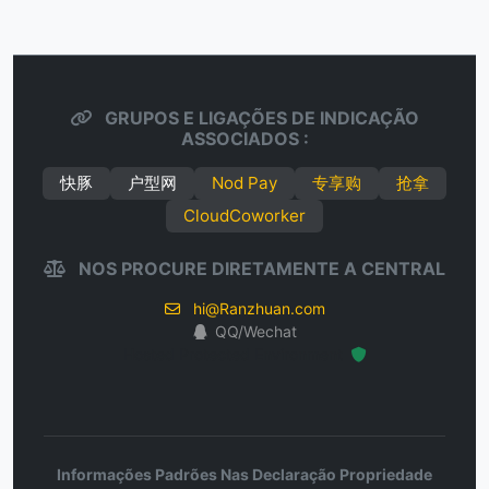
GRUPOS E LIGAÇÕES DE INDICAÇÃO
ASSOCIADOS :
快豚
户型网
Nod Pay
专享购
抢拿
CloudCoworker
NOS PROCURE DIRETAMENTE A CENTRAL
hi@Ranzhuan.com
QQ/Wechat
Hosted Protected Environment
Informações Padrões Nas Declaração Propriedade