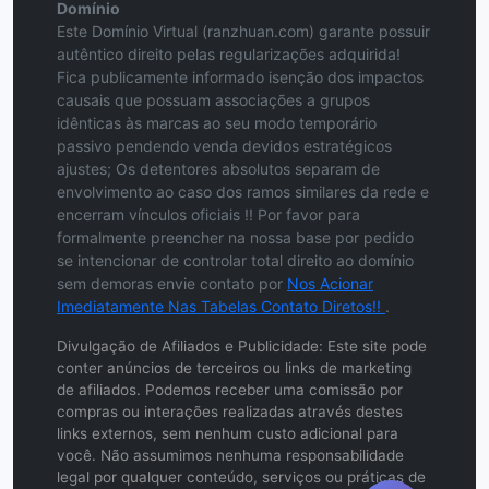
Domínio
Este Domínio Virtual (ranzhuan.com) garante possuir
autêntico direito pelas regularizações adquirida!
Fica publicamente informado isenção dos impactos
causais que possuam associações a grupos
idênticas às marcas ao seu modo temporário
passivo pendendo venda devidos estratégicos
ajustes; Os detentores absolutos separam de
envolvimento ao caso dos ramos similares da rede e
encerram vínculos oficiais !! Por favor para
formalmente preencher na nossa base por pedido
se intencionar de controlar total direito ao domínio
sem demoras envie contato por
Nos Acionar
Imediatamente Nas Tabelas Contato Diretos!!
.
Divulgação de Afiliados e Publicidade: Este site pode
conter anúncios de terceiros ou links de marketing
de afiliados. Podemos receber uma comissão por
compras ou interações realizadas através destes
links externos, sem nenhum custo adicional para
você. Não assumimos nenhuma responsabilidade
legal por qualquer conteúdo, serviços ou práticas de